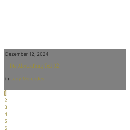
Dezember 12, 2024
Die Abstrafung Teil 02
in
Lady Mercedes
1
2
3
4
5
6