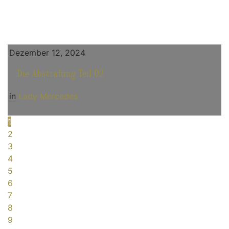
Dezember 12, 2024
Die Abstrafung Teil 02
in
Lady Mercedes
1
2
3
4
5
6
7
8
9