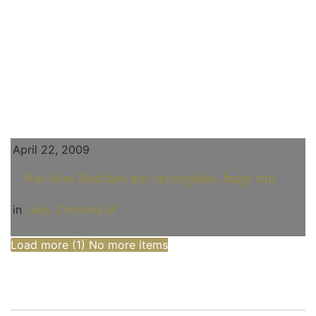
April 22, 2009
Was böse Mädchen mit spritzgeilen Jungs tun.
in
Lady Christina M.
Load more (
1
)
No more items