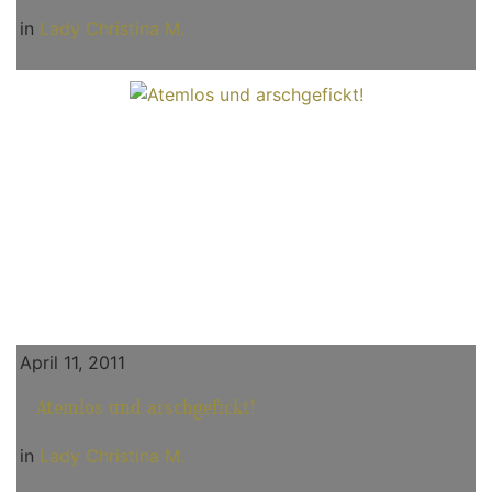
in
Lady Christina M.
April 11, 2011
Atemlos und arschgefickt!
in
Lady Christina M.