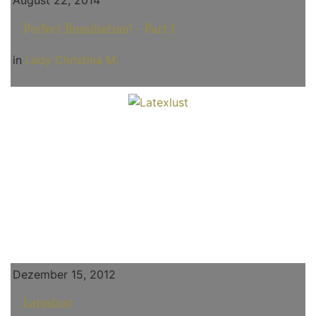
August 22, 2014
Perfect Humiliation! - Part 1
in
Lady Christina M.
Dezember 15, 2012
Latexlust