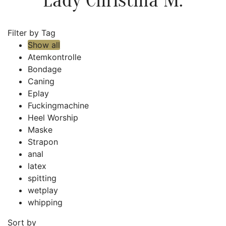
Lady Christina M.
Filter by Tag
Show all
Atemkontrolle
Bondage
Caning
Eplay
Fuckingmachine
Heel Worship
Maske
Strapon
anal
latex
spitting
wetplay
whipping
Sort by