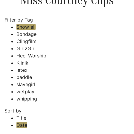
Miss Courtney Clips
Filter by Tag
Show all
Bondage
Clingfilm
Girl2Girl
Heel Worship
Klinik
latex
paddle
slavegirl
wetplay
whipping
Sort by
Title
Date