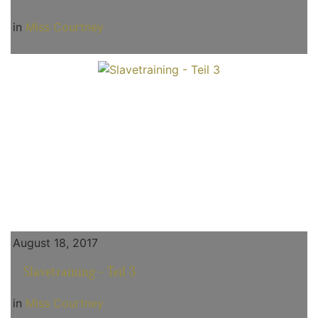
in
Miss Courtney
August 18, 2017
Slavetraining - Teil 3
in
Miss Courtney