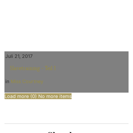
Juli 21, 2017
Slavetraining - Teil 1
in
Miss Courtney
Load more (
0
)
No more items