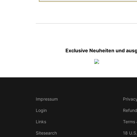
Exclusive Neuheiten und ausg
Impressum
Privacy
Login
Refund
Links
Terms 
Sitesearch
18 U.S