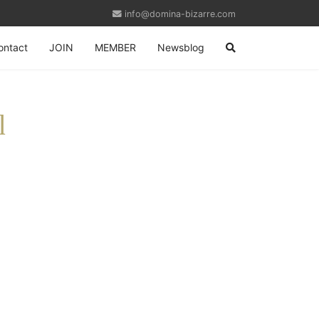
info@domina-bizarre.com
ontact
JOIN
MEMBER
Newsblog
l