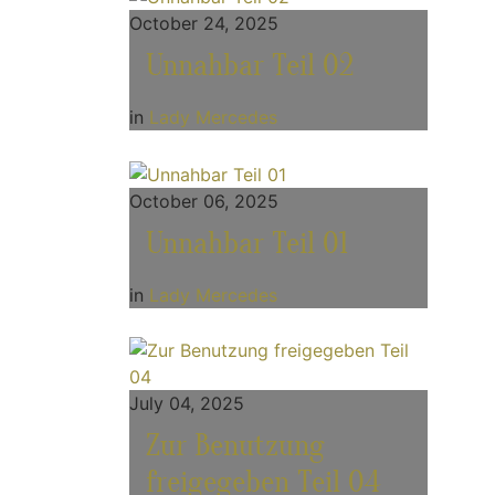
October 24, 2025
Unnahbar Teil 02
in
Lady Mercedes
October 06, 2025
Unnahbar Teil 01
in
Lady Mercedes
July 04, 2025
Zur Benutzung
freigegeben Teil 04