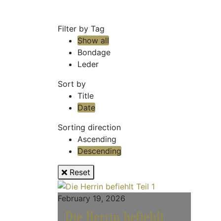
Filter by Tag
Show all
Bondage
Leder
Sort by
Title
Date
Sorting direction
Ascending
Descending
Reset
February 19, 2026
Die Herrin befiehlt