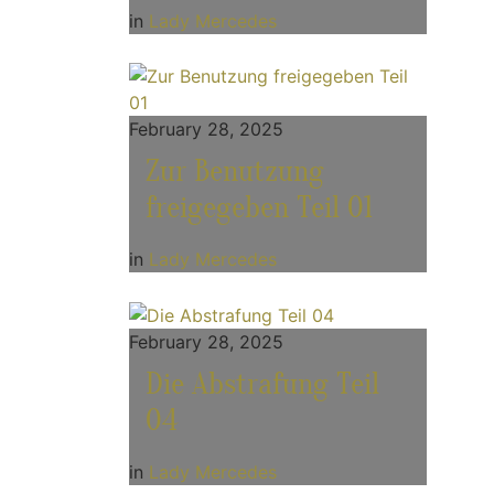
in
Lady Mercedes
February 28, 2025
Zur Benutzung
freigegeben Teil 01
in
Lady Mercedes
February 28, 2025
Die Abstrafung Teil
04
in
Lady Mercedes